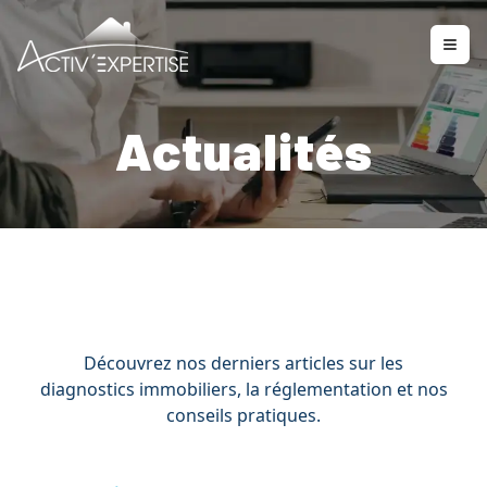
Actualités
Découvrez nos derniers articles sur les
diagnostics immobiliers, la réglementation et nos
conseils pratiques.