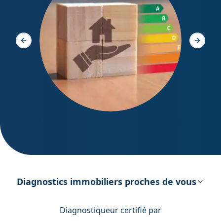
Diagno
Slide précédente
Slide s
DPE – Diagnostic de Performance
énergétique
Diagnostics immobiliers proches de vous
Diagnostiqueur certifié par